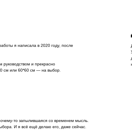
Графика
аботы я написала в 2020 году, после
mail.ru
ПОДПИСЫВАЙТЕСЬ И Б
м руководством и прекрасно
0 см или 60*60 см — на выбор.
Шапкина Ксения Михайловна ИНН 780248985836
 почему-то запылившаяся со временем мысль.
ыбора. И я всё ещё делаю его, даже сейчас.