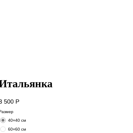
Итальянка
л:
2005
3 500
P
Размер
40×40 см
60×60 см