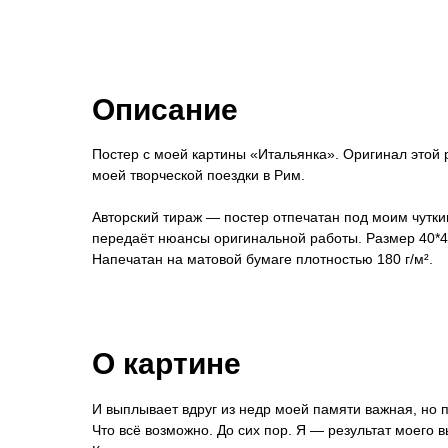
Описание
Постер с моей картины «Итальянка». Оригинал этой р
тел.
+7-911-934-90-26
e-mail:
shapkina-ksenya@
моей творческой поездки в Рим.
Авторский тираж — постер отпечатан под моим чутки
передаёт нюансы оригинальной работы. Размер 40*4
© 2026 Shapkina Ksenya
Напечатан на матовой бумаге плотностью 180 г/м².
О картине
И выплывает вдруг из недр моей памяти важная, но
Что всё возможно. До сих пор. Я — результат моего в