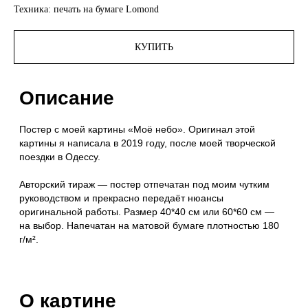
Техника: печать на бумаге Lomond
О картине
КУПИТЬ
Я всегда чувствую себя любимой, когда смотрю на небо.
Оно наполняет меня теплом и спокойствием. И меня
тянет изображать его на моих картинах снова и снова,
до сих пор.
Для меня небо над головой — это твёрдая почва под
ногами.
Небо ассоциируется у меня с безусловной чистой
любовью. Небо неизменно находится рядом, куда бы я ни
пошла и поддерживает просто своим присутствием. Оно
принимает меня такой, какая я есть. А когда я смотрю
на огромные пушистые облака, они будто заключают меня
в свои мягкие объятия и дарят покой.
Небо любит меня радостной. Небо любит меня грустной.
Сильной и слабой. Умной и глупой. Успешной и всё
профукавшей. Небо любит меня любой. Абсолютно
любой.
Комплектация
Постер «Моё небо» (без рамы)