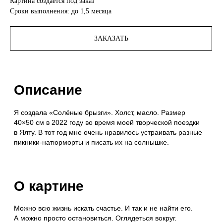
Картина создаётся под заказ
О картине
Сроки выполнения: до 1,5 месяца
Можно всю жизнь искать счастье. И так и не найти его.
А можно просто остановиться. Оглядеться вокруг.
Порадоваться вкусу спелого абрикоса и солнечным
ЗАКАЗАТЬ
бликам на воде. И осознать вдруг… что ты давно УЖЕ.
Детали
Это тиражная картина и она создаётся индивидуально для
вас в моей мастерской - время исполнения до 1,5
месяцев. Размер 40×50 см. Ограниченный тираж - всего
10 экземпляров.
Картина выполняется вручную маслом на холсте опытной
профессиональной художницей под моим чутким
руководством. Я выдаю ей свою первоначальную работу и
рассказываю секреты своей техники, чтобы она могла
написать ваш экземпляр картины максимально классно. В
процессе я курирую её работу, даю ей свою обратную
связь и слежу за тем, чтобы картина передавала то самое
состояние, которое я изначально задумывала.
Картина может иметь незначительные отличия от моей
первоначальной работы, ведь она создаётся для вас
вручную. Когда картина готова и я ей полностью довольна,
я ставлю на ней свою подпись и порядковый номер от
руки. Также к работе прилагается карта подлинности с